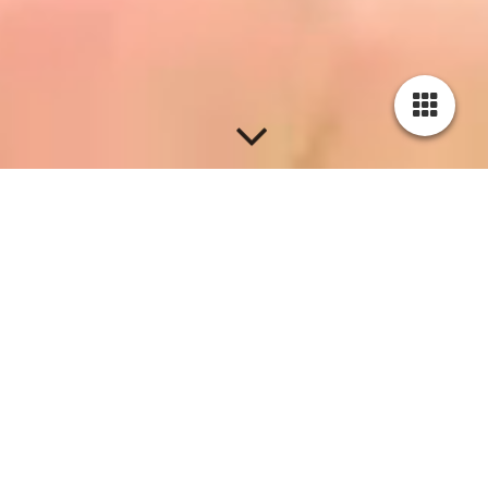
REINIGUNG
Sicherer Reinigungsservice für Gebrauchstextilien und
Kleidung.
Ihr kompetenter Reinigungs­service